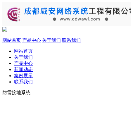
网站首页
产品中心
关于我们
联系我们
网站首页
关于我们
产品中心
新闻动态
案例展示
联系我们
防雷接地系统